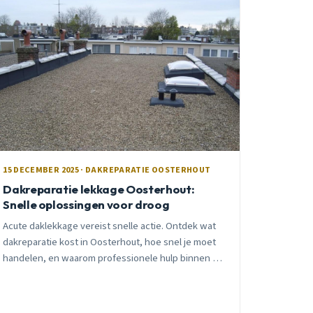
15 DECEMBER 2025 · DAKREPARATIE OOSTERHOUT
Dakreparatie lekkage Oosterhout:
Snelle oplossingen voor droog
Acute daklekkage vereist snelle actie. Ontdek wat
dakreparatie kost in Oosterhout, hoe snel je moet
handelen, en waarom professionele hulp binnen 24
uur cruciaal is om €1000+ schade te voorkomen.