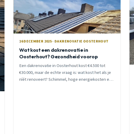
16 DECEMBER 2025 · DAKRENOVATIE OOSTERHOUT
Wat kost een dakrenovatie in
Oosterhout? Gezondheid voorop
Een dakrenovatie in Oosterhout kost €4.500 tot
€30.000, maar de echte vraag is: wat kost het als je
níét renoveert? Schimmel, hoge energiekosten en
gezondheidsrisico&#8217;s wegen zwaarder.