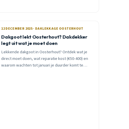
12 DECEMBER 2025 · DAKLEKKAGE OOSTERHOUT
Dakgoot lekt Oosterhout? Dakdekker
legt uit wat je moet doen
Lekkende dakgoot in Oosterhout? Ontdek wat je
direct moet doen, wat reparatie kost (€50-400) en
waarom wachten tot januari je duurder komt te
staan. Praktisch advies van lokale dakdekker.