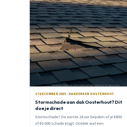
17 DECEMBER 2025 · DAKDEKKER OOSTERHOUT
Stormschade aan dak Oosterhout? Dit
doe je direct
Stormschade? De eerste 24 uur bepalen of je €800
of €5.000 schade krijgt. Ontdek wat een