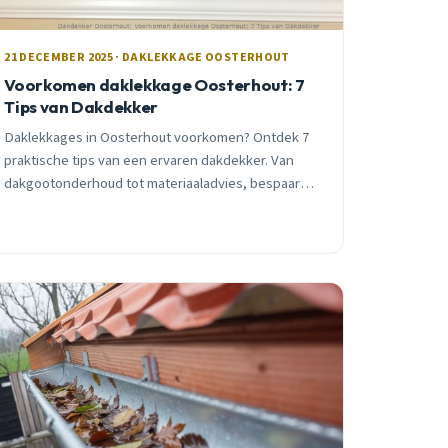
21 DECEMBER 2025 · DAKLEKKAGE OOSTERHOUT
Voorkomen daklekkage Oosterhout: 7
Tips van Dakdekker
Daklekkages in Oosterhout voorkomen? Ontdek 7
praktische tips van een ervaren dakdekker. Van
dakgootonderhoud tot materiaaladvies, bespaar
duizenden euro&#8217;s aan schade met slimme
preventie.