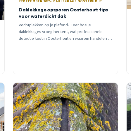
22 DECEMBER 2025 · DAKLEKKAGE OOSTERHOUT
Daklekkage opsporen Oosterhout: tips
voor waterdicht dak
Vochtplekken op je plafond? Leer hoe je
daklekkages vroeg herkent, wat professionele
detectie kost in Oosterhout en waarom handelen in
december problemen voorkomt. Inclusief moderne
technieken en lokaal advies.