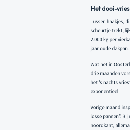
Het dooi-vrie
Tussen haakjes, di
scheurtje trekt, l
2.000 kg per vierk
jaar oude dakpan.
Wat het in Oosterh
drie maanden vorst
het ’s nachts vrie
exponentieel.
Vorige maand insp
losse pannen”. Bi
noordkant, allema