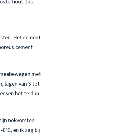
osterhout dus.
orsten. Het cement
 poreus cement
an meebewegen met
, lagen van 3 tot
mensen het te dun
mijn nokvorsten
8°C, en ik zag bij