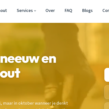
hout
Services
Over
FAQ
Blogs
Co
sneeuw en
hout
ri, maar in oktober wanneer je denkt