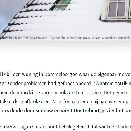
 ik bij een woning in Dommelbergen waar de eigenaar me vol
 jaar zonder problemen had gefunctioneerd. “Waarom zou ik n
 hem de noordzijde van zijn nokvorsten liet zien. Het cemen
stukken kon afbrokkelen. Nog één winter en hij had water op 
 aan
schade door sneeuw en vorst Oosterhout
, je ziet het pa
erservaring in Oosterhout heb ik geleerd dat winterschade n