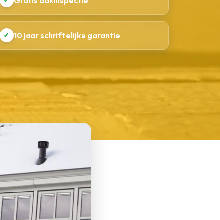
✓
Gratis dakinspectie
✓
10 jaar schriftelijke garantie