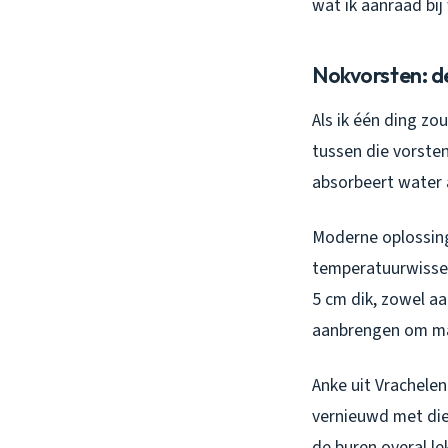
wat ik aanraad bi
Nokvorsten: d
Als ik één ding z
tussen die vorste
absorbeert water 
Moderne oplossing
temperatuurwissel
5 cm dik, zowel aa
aanbrengen om mat
Anke uit Vrachelen
vernieuwd met die 
de buren overal le