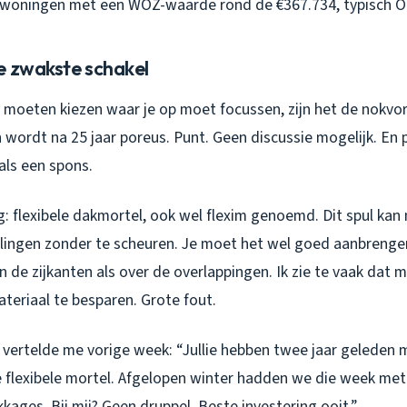
j woningen met een WOZ-waarde rond de €367.734, typisch O
e zwakste schakel
ou moeten kiezen waar je op moet focussen, zijn het de nokv
n wordt na 25 jaar poreus. Punt. Geen discussie mogelijk. En
als een spons.
: flexibele dakmortel, ook wel flexim genoemd. Dit spul k
ingen zonder te scheuren. Je moet het wel goed aanbrengen
n de zijkanten als over de overlappingen. Ik zie te vaak dat 
eriaal te besparen. Grote fout.
 vertelde me vorige week: “Jullie hebben twee jaar geleden 
flexibele mortel. Afgelopen winter hadden we die week met -
kkages. Bij mij? Geen druppel. Beste investering ooit.”