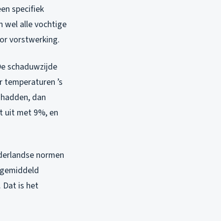
en specifiek
 wel alle vochtige
oor vorstwerking.
 De schaduwzijde
er temperaturen ’s
k hadden, dan
t uit met 9%, en
ederlandse normen
n gemiddeld
 Dat is het