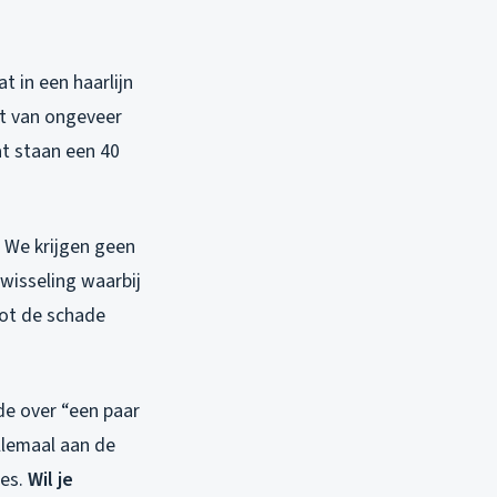
t in een haarlijn
cht van ongeveer
at staan een 40
. We krijgen geen
 wisseling waarbij
root de schade
de over “een paar
llemaal aan de
tes.
Wil je