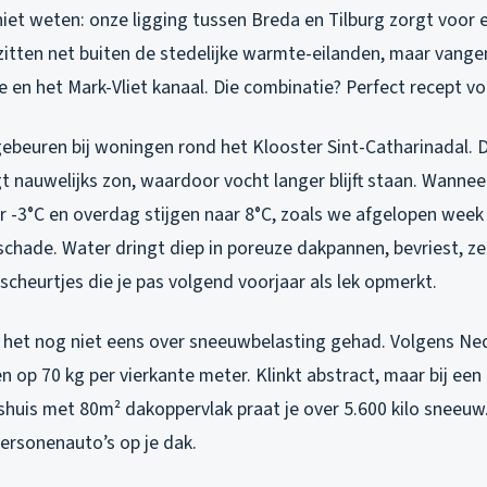
iet weten: onze ligging tussen Breda en Tilburg zorgt voor e
zitten net buiten de stedelijke warmte-eilanden, maar vangen
 en het Mark-Vliet kanaal. Die combinatie? Perfect recept v
r gebeuren bij woningen rond het Klooster Sint-Catharinadal.
gt nauwelijks zon, waardoor vocht langer blijft staan. Wanne
r -3°C en overdag stijgen naar 8°C, zoals we afgelopen wee
chade. Water dringt diep in poreuze dakpannen, bevriest, ze
cheurtjes die je pas volgend voorjaar als lek opmerkt.
 het nog niet eens over sneeuwbelasting gehad. Volgens N
 op 70 kg per vierkante meter. Klinkt abstract, maar bij ee
shuis met 80m² dakoppervlak praat je over 5.600 kilo sneeuw.
ersonenauto’s op je dak.