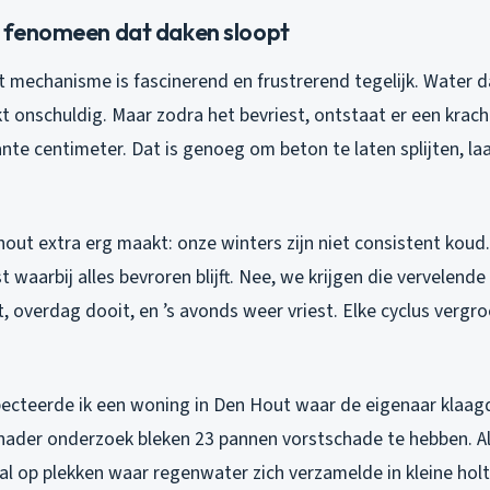
s fenomeen dat daken sloopt
t mechanisme is fascinerend en frustrerend tegelijk. Water da
ijkt onschuldig. Maar zodra het bevriest, ontstaat er een kra
ante centimeter. Dat is genoeg om beton te laten splijten, la
out extra erg maakt: onze winters zijn niet consistent koud
 waarbij alles bevroren blijft. Nee, we krijgen die vervelende
st, overdag dooit, en ’s avonds weer vriest. Elke cyclus verg
ecteerde ik een woning in Den Hout waar de eigenaar klaag
j nader onderzoek bleken 23 pannen vorstschade te hebben. A
al op plekken waar regenwater zich verzamelde in kleine hol