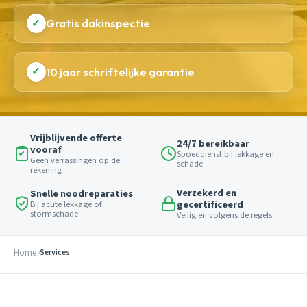
✓
Gratis dakinspectie
✓
10 jaar schriftelijke garantie
Vrijblijvende offerte
24/7 bereikbaar
vooraf
Spoeddienst bij lekkage en
Geen verrassingen op de
schade
rekening
Verzekerd en
Snelle noodreparaties
gecertificeerd
Bij acute lekkage of
stormschade
Veilig en volgens de regels
Home
Services