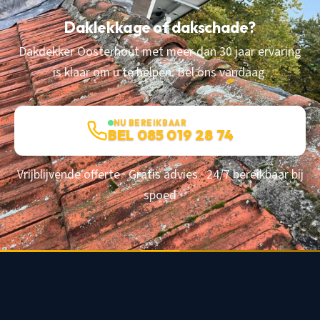
Daklekkage of dakschade?
Dakdekker Oosterhout met meer dan 30 jaar ervaring
is klaar om u te helpen. Bel ons vandaag.
NU BEREIKBAAR
BEL 085 019 28 74
Vrijblijvende offerte · Gratis advies · 24/7 bereikbaar bij
spoed