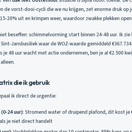
n: een
dak lekt Oosterhout
situatie is bijna nooit toeval. De
n de vorst-dooi-cycli die we nu krijgen, zet enorme druk op 
 15-20% uit en krimpen weer, waardoor zwakke plekken open
et beseffen: schimmelvorming start binnen 24-48 uur. Ik zie 
Sint-Jansbasiliek waar de WOZ-waarde gemiddeld €367.734 
 je 48 uur wacht met actie ondernemen, ben je al €2.500 kwi
alleen.
trix die ik gebruik
paal ik direct de urgentie:
 (0-24 uur)
: Stromend water of druipend plafond, dit kost je
s je niet direct handelt
 uur)
: Vochtplekken groter dan 10 centimeter, 85% kans op