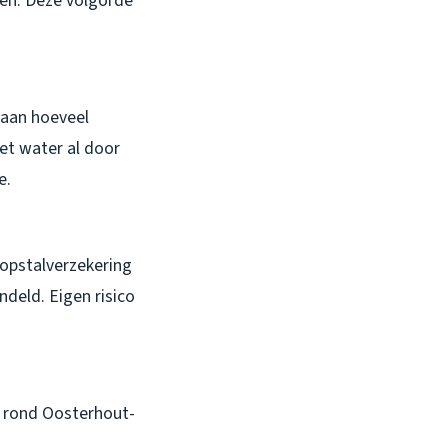
ven. Deze volgorde
taan hoeveel
het water al door
e.
 opstalverzekering
deld. Eigen risico
en rond Oosterhout-