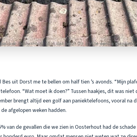
Bes uit Dorst me te bellen om half tien ’s avonds. “Mijn plaf
telefoon. “Wat moet ik doen?” Tussen haakjes, dit was niet 
ber brengt altijd een golf aan paniektelefoons, vooral na d
e de afgelopen weken hadden.
 65% van de gevallen die we zien in Oosterhout had de schad
aar honderd euro. Maar omdat mensen niet weten wat ze dir