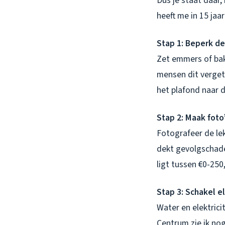
Dus je staat daar,
heeft me in 15 jaar
Stap 1: Beperk de
Zet emmers of bak
mensen dit vergete
het plafond naar d
Stap 2: Maak foto
Fotografeer de lek
dekt gevolgschade
ligt tussen €0-25
Stap 3: Schakel el
Water en elektrici
Centrum zie ik no