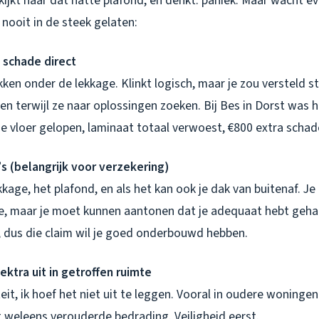
 kijkt naar dat natte plafond, en denkt: paniek. Maar wacht e
 nooit in de steek gelaten:
 schade direct
ken onder de lekkage. Klinkt logisch, maar je zou versteld s
n terwijl ze naar oplossingen zoeken. Bij Bes in Dorst was 
e vloer gelopen, laminaat totaal verwoest, €800 extra schad
’s (belangrijk voor verzekering)
kage, het plafond, en als het kan ook je dak van buitenaf. Je
, maar je moet kunnen aantonen dat je adequaat hebt gehan
0, dus die claim wil je goed onderbouwd hebben.
ektra uit in getroffen ruimte
teit, ik hoef het niet uit te leggen. Vooral in oudere woning
g weleens verouderde bedrading. Veiligheid eerst.