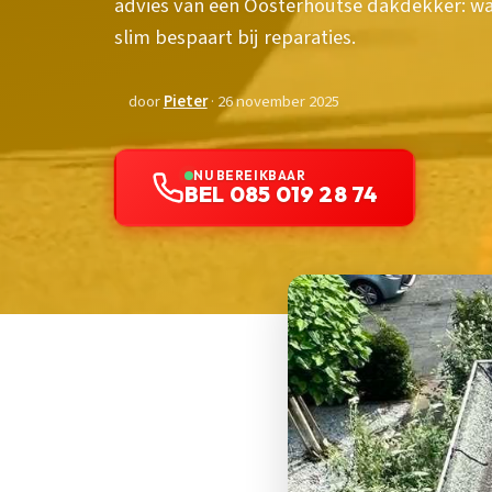
advies van een Oosterhoutse dakdekker: wa
slim bespaart bij reparaties.
door
Pieter
· 26 november 2025
NU BEREIKBAAR
BEL 085 019 28 74