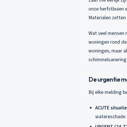
Laat me eerlijk zij
onze herfstbuien e
Materialen zetten
Wat veel mensen ni
woningen rond de 
woningen, maar als
schimmelsanering 
De urgentie ma
Bij elke melding be
ACUTE situatie
watereschade al
URGENT (24-72