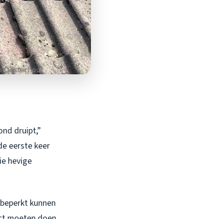
ond druipt,”
de eerste keer
ie hevige
e beperkt kunnen
ect moeten doen,