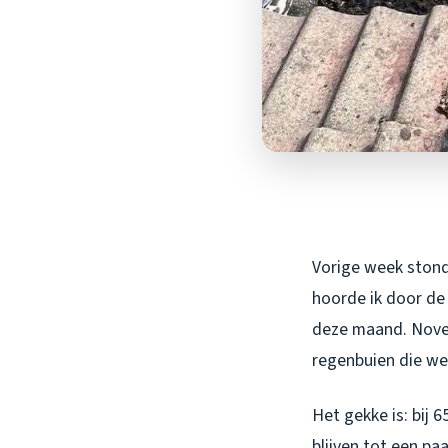
Vorige week stond 
hoorde ik door de 
deze maand. Novem
regenbuien die w
Het gekke is: bij
blijven tot een p