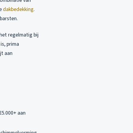
 combinatie van
je
dakbedekking
.
barsten.
het regelmatig bij
is, prima
jt aan
 €5.000+ aan
 schimmelvorming