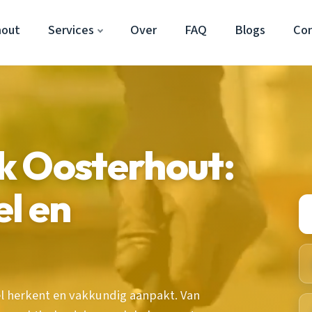
hout
Services
Over
FAQ
Blogs
Co
k Oosterhout:
l en
l herkent en vakkundig aanpakt. Van