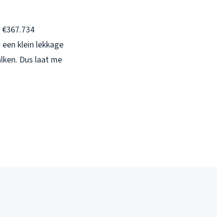
n €367.734
 een klein lekkage
lken. Dus laat me