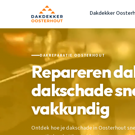
Dakdekker Ooster
DAKREPARATIE OOSTERHOUT
Repareren da
dakschade sne
vakkundig
Ontdek hoe je dakschade in Oosterhout sne