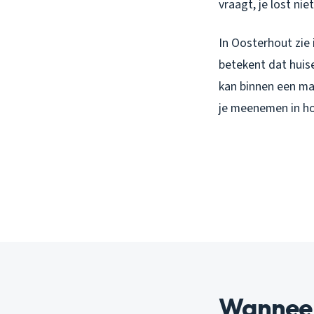
vraagt, je lost nie
In Oosterhout zie
betekent dat huise
kan binnen een ma
je meenemen in ho
Wanneer 