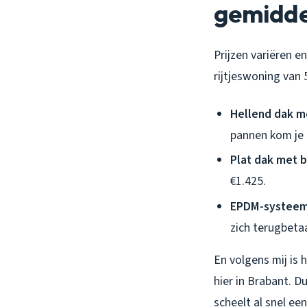
gemidde
Prijzen variëren e
rijtjeswoning van
Hellend dak m
pannen kom je 
Plat dak met 
€1.425.
EPDM-systeem
zich terugbetaa
En volgens mij is
hier in Brabant. D
scheelt al snel ee