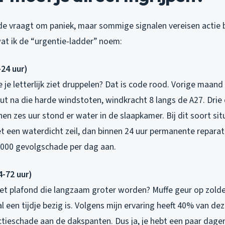
de vraagt om paniek, maar sommige signalen vereisen actie b
wat ik de “urgentie-ladder” noem:
-24 uur)
ie je letterlijk ziet druppelen? Dat is code rood. Vorige maand
ut na die harde windstoten, windkracht 8 langs de A27. Dri
nen zes uur stond er water in de slaapkamer. Bij dit soort sit
 een waterdicht zeil, dan binnen 24 uur permanente reparati
.000 gevolgschade per dag aan.
-72 uur)
et plafond die langzaam groter worden? Muffe geur op zolde
l een tijdje bezig is. Volgens mijn ervaring heeft 40% van de
tieschade aan de dakspanten. Dus ja, je hebt een paar dage