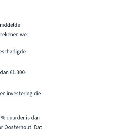
emiddelde
 rekenen we:
beschadigde
 dan €1.300-
en investering die
0% duurder is dan
oor Oosterhout. Dat