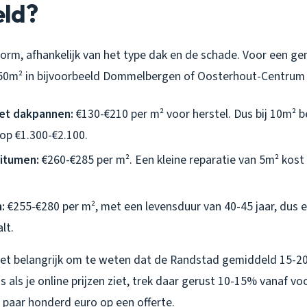
ld?
norm, afhankelijk van het type dak en de schade. Voor een g
 50m² in bijvoorbeeld Dommelbergen of Oosterhout-Centrum
et dakpannen:
€130-€210 per m² voor herstel. Dus bij 10m² 
op €1.300-€2.100.
bitumen:
€260-€285 per m². Een kleine reparatie van 5m² kost
:
€255-€280 per m², met een levensduur van 40-45 jaar, dus e
lt.
 het belangrijk om te weten dat de Randstad gemiddeld 15-2
us als je online prijzen ziet, trek daar gerust 10-15% vanaf v
n paar honderd euro op een offerte.