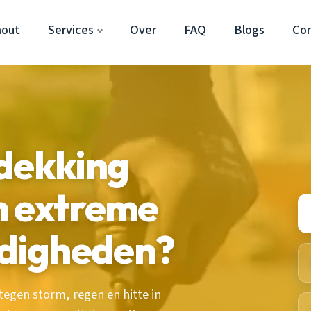
hout
Services
Over
FAQ
Blogs
Co
edekking
n extreme
digheden?
egen storm, regen en hitte in