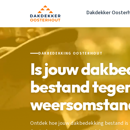
Dakdekker Ooster
DAKBEDEKKING OOSTERHOUT
Is jouw dakb
bestand tege
weersomstan
Ontdek hoe jouw dakbedekking bestand is t