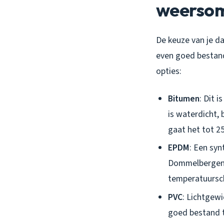
weerso
De keuze van je da
even goed bestan
opties:
Bitumen
: Dit 
is waterdicht,
gaat het tot 25
EPDM
: Een syn
Dommelbergen o
temperatuursc
PVC
: Lichtgewi
goed bestand t