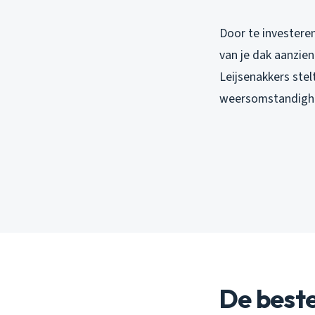
Door te investeren
van je dak aanzien
Leijsenakkers ste
weersomstandigh
De best