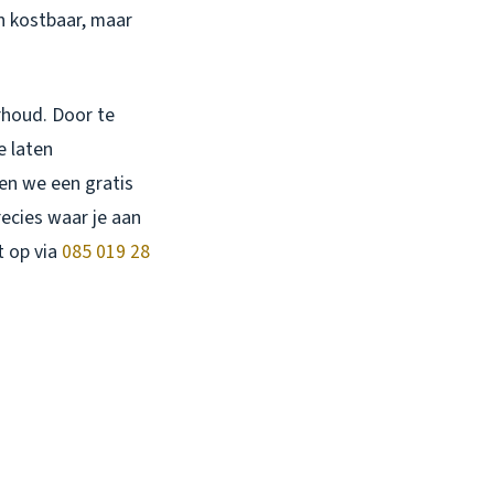
en kostbaar, maar
rhoud. Door te
e laten
en we een gratis
recies waar je aan
 op via
085 019 28