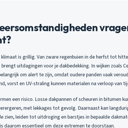
eersomstandigheden vragen
t?
limaat is grillig. Van zware regenbuien in de herfst tot hitt
n brengt uitdagingen voor je dakbedekking. In wijken zoals 
 belangrijk om alert te zijn, omdat oudere panden vaak vero
d, vorst en UV-straling kunnen materialen na verloop van ti
rmen een risico. Losse dakpannen of scheuren in bitumen ku
erergeren, met lekkages tot gevolg. Daarnaast kan langdurig
e zien, leiden tot uitdroging en barstjes in bepaalde dakmat
is daarom essentieel om deze extremen te doorstaan.