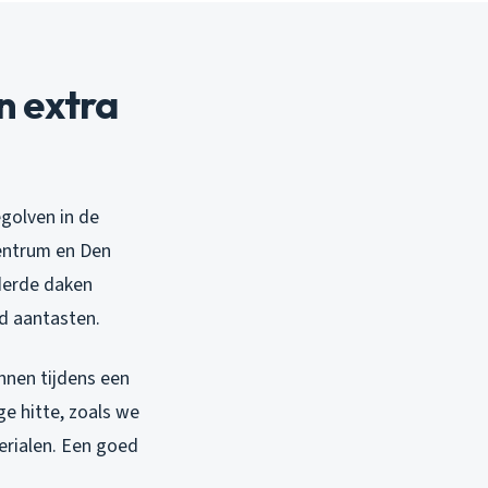
 extra
egolven in de
Centrum en Den
uderde daken
jd aantasten.
nnen tijdens een
e hitte, zoals we
erialen. Een goed