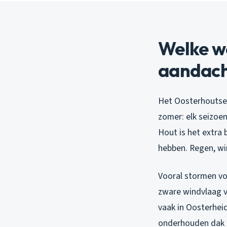
Welke w
aandach
Het Oosterhoutse k
zomer: elk seizoe
Hout is het extra
hebben. Regen, win
Vooral stormen vo
zware windvlaag v
vaak in Oosterheid
onderhouden dak 