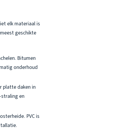
et elk materiaal is
 meest geschikte
rachelen. Bitumen
elmatig onderhoud
r platte daken in
straling en
osterheide. PVC is
allatie.