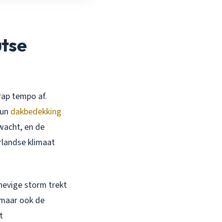
utse
rap tempo af.
hun
dakbedekking
wacht, en de
rlandse klimaat
hevige storm trekt
, maar ook de
t