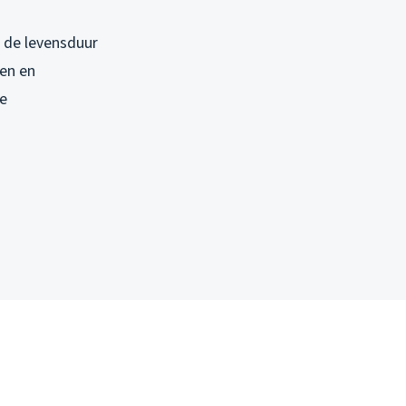
e de levensduur
jen en
le