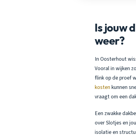
Is jouw 
weer?
In Oosterhout wiss
Vooral in wijken 
flink op de proef
kosten
kunnen snel
vraagt om een dak
Een zwakke dakbed
over Slotjes en jo
isolatie en structu