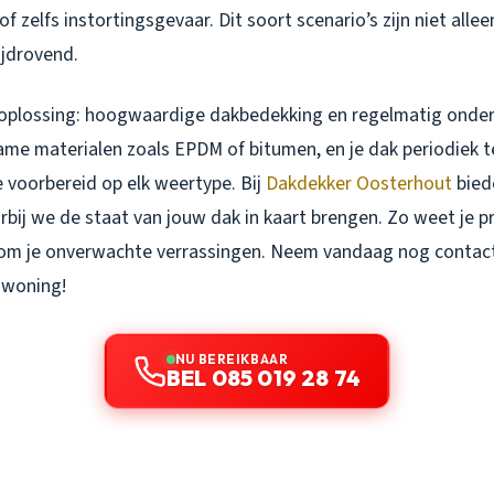
 zelfs instortingsgevaar. Dit soort scenario’s zijn niet alle
ijdrovend.
n oplossing: hoogwaardige dakbedekking en regelmatig onde
ame materialen zoals EPDM of bitumen, en je dak periodiek t
e voorbereid op elk weertype. Bij
Dakdekker Oosterhout
bied
rbij we de staat van jouw dak in kaart brengen. Zo weet je p
om je onverwachte verrassingen. Neem vandaag nog contact
 woning!
NU BEREIKBAAR
BEL 085 019 28 74