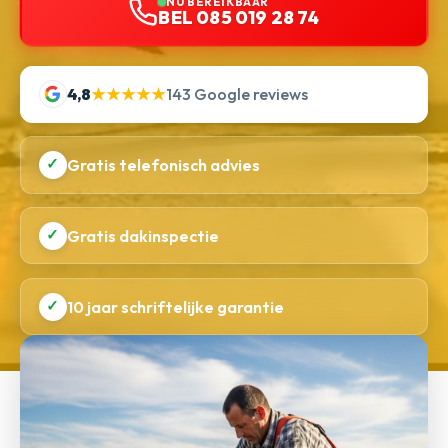
NU BEREIKBAAR
BEL 085 019 28 74
4,8
★★★★★
143 Google reviews
✓
Gratis telefonisch advies
✓
Gratis dakinspectie
✓
10 jaar schriftelijke garantie