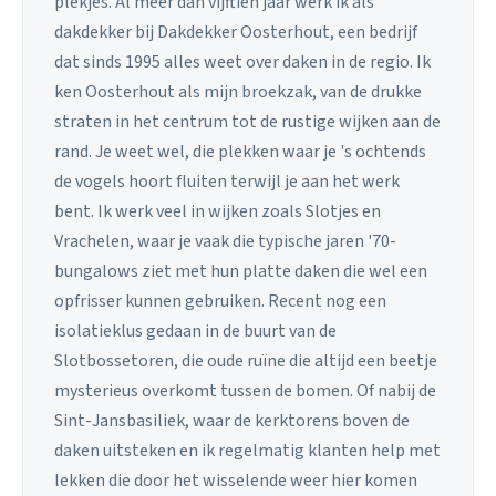
plekjes. Al meer dan vijftien jaar werk ik als
dakdekker bij Dakdekker Oosterhout, een bedrijf
dat sinds 1995 alles weet over daken in de regio. Ik
ken Oosterhout als mijn broekzak, van de drukke
straten in het centrum tot de rustige wijken aan de
rand. Je weet wel, die plekken waar je 's ochtends
de vogels hoort fluiten terwijl je aan het werk
bent. Ik werk veel in wijken zoals Slotjes en
Vrachelen, waar je vaak die typische jaren '70-
bungalows ziet met hun platte daken die wel een
opfrisser kunnen gebruiken. Recent nog een
isolatieklus gedaan in de buurt van de
Slotbossetoren, die oude ruïne die altijd een beetje
mysterieus overkomt tussen de bomen. Of nabij de
Sint-Jansbasiliek, waar de kerktorens boven de
daken uitsteken en ik regelmatig klanten help met
lekken die door het wisselende weer hier komen