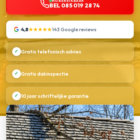
NU BEREIKBAAR
BEL 085 019 28 74
4,8
★★★★★
143 Google reviews
✓
Gratis telefonisch advies
✓
Gratis dakinspectie
✓
10 jaar schriftelijke garantie