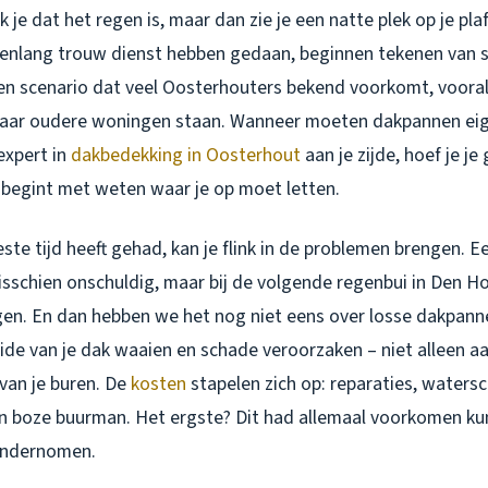
k je dat het regen is, maar dan zie je een natte plek op je pla
renlang trouw dienst hebben gedaan, beginnen tekenen van sl
een scenario dat veel Oosterhouters bekend voorkomt, vooral 
ar oudere woningen staan. Wanneer moeten dakpannen eige
expert in
dakbedekking in Oosterhout
aan je zijde, hoef je j
begint met weten waar je op moet letten.
este tijd heeft gehad, kan je flink in de problemen brengen. Ee
isschien onschuldig, maar bij de volgende regenbui in Den H
ngen. En dan hebben we het nog niet eens over losse dakpanne
de van je dak waaien en schade veroorzaken – niet alleen aan
van je buren. De
kosten
stapelen zich op: reparaties, waters
en boze buurman. Het ergste? Dit had allemaal voorkomen ku
 ondernomen.