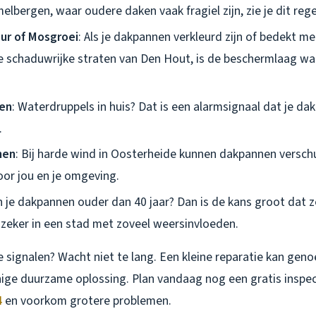
lbergen, waar oudere daken vaak fragiel zijn, zie je dit reg
ur of Mosgroei
: Als je dakpannen verkleurd zijn of bedekt m
de schaduwrijke straten van Den Hout, is de beschermlaag waa
en
: Waterdruppels in huis? Dat is een alarmsignaal dat je d
.
nen
: Bij harde wind in Oosterheide kunnen dakpannen verschu
oor jou en je omgeving.
jn je dakpannen ouder dan 40 jaar? Dan is de kans groot dat z
zeker in een stad met zoveel weersinvloeden.
e signalen? Wacht niet te lang. Een kleine reparatie kan gen
nige duurzame oplossing. Plan vandaag nog een gratis inspec
4
en voorkom grotere problemen.