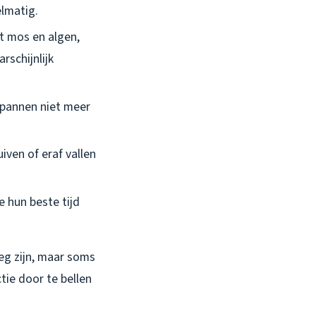
elmatig.
et mos en algen,
rschijnlijk
akpannen niet meer
iven of eraf vallen
e hun beste tijd
oeg zijn, maar soms
tie door te bellen