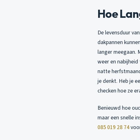
Hoe Lan
De levensduur van
dakpannen kunnen 
langer meegaan. Ma
weer en nabijheid 
natte herfstmaand
je denkt. Heb je e
checken hoe ze era
Benieuwd hoe oud 
maar een snelle in
085 019 28 74
voor