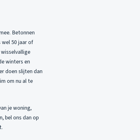
r mee. Betonnen
wel 50 jaar of
 wisselvallige
de winters en
r doen slijten dan
lim om nu al te
an je woning,
n, bel ons dan op
t.