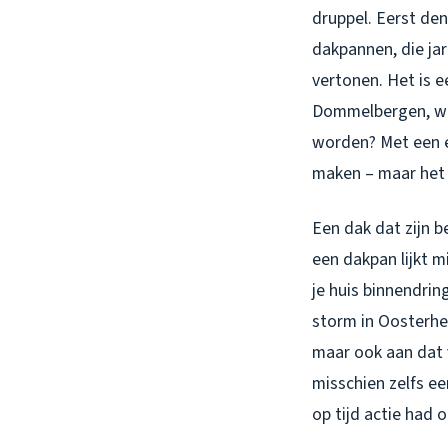
druppel. Eerst den
dakpannen, die ja
vertonen. Het is 
Dommelbergen, wa
worden? Met een 
maken – maar het 
Een dak dat zijn b
een dakpan lijkt m
je huis binnendri
storm in Oosterhei
maar ook aan dat 
misschien zelfs e
op tijd actie had