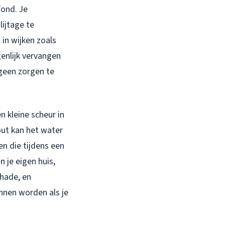
fond. Je
ijtage te
in wijken zoals
nlijk vervangen
e geen zorgen te
n kleine scheur in
out kan het water
n die tijdens een
 je eigen huis,
chade, en
nnen worden als je