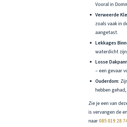
Vooral in Domme
Verweerde Kle
zoals vaak in 
aangetast.
Lekkages Binn
waterdicht zijn
Losse Dakpan
– een gevaar v
Ouderdom
: Zi
hebben gehad, 
Zie je een van dez
is vervangen de e
naar
085 019 28 7