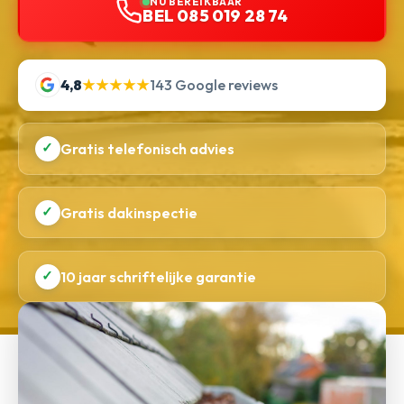
NU BEREIKBAAR
BEL 085 019 28 74
4,8
★★★★★
143 Google reviews
✓
Gratis telefonisch advies
✓
Gratis dakinspectie
✓
10 jaar schriftelijke garantie