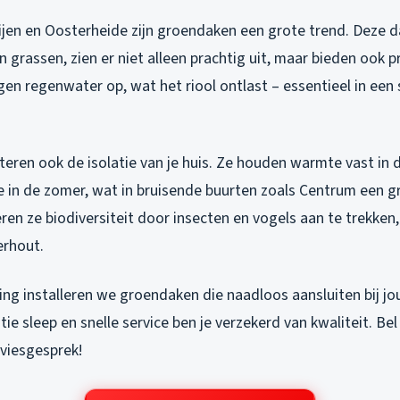
trijen en Oosterheide zijn groendaken een grote trend. Deze 
 grassen, zien er niet alleen prachtig uit, maar bieden ook p
gen regenwater op, wat het riool ontlast – essentieel in een
eren ook de isolatie van je huis. Ze houden warmte vast in 
 in de zomer, wat in bruisende buurten zoals Centrum een gr
en ze biodiversiteit door insecten en vogels aan te trekken
erhout.
ing installeren we groendaken die naadloos aansluiten bij jo
tie sleep en snelle service ben je verzekerd van kwaliteit. Be
dviesgesprek!