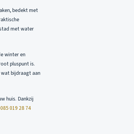
daken, bedekt met
raktische
 stad met water
de winter en
oot pluspunt is.
, wat bijdraagt aan
uw huis. Dankzij
l
085 019 28 74