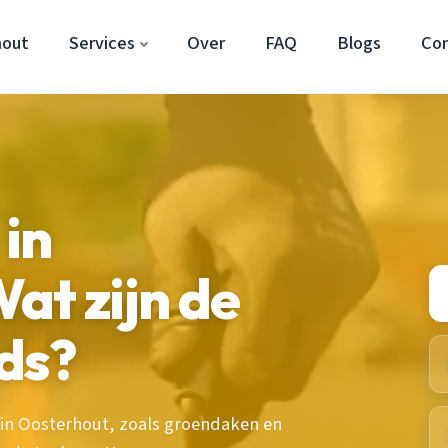
hout
Services
Over
FAQ
Blogs
Co
in
at zijn de
ds?
 in Oosterhout, zoals groendaken en