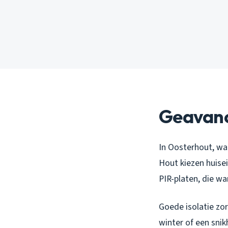
Geavanc
In Oosterhout, waa
Hout kiezen huise
PIR-platen, die wa
Goede isolatie zo
winter of een snik