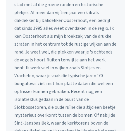
stad met al die groene randen en historische
plekjes. Al meer dan vijftien jaar werk ik als
dakdekker bij Dakdekker Oosterhout, een bedrijf
dat sinds 1995 alles weet over daken in de regio. Ik
ken Oosterhout als mijn broekzak, van de drukke
straten in het centrum tot de rustige wijken aan de
rand. Je weet wel, die plekken waar je 's ochtends
de vogels hoort fluiten terwijl je aan het werk
bent. Ik werk veel in wijken zoals Slotjes en
Vrachelen, waar je vaak die typische jaren '70-
bungalows ziet met hun platte daken die wel een
opfrisser kunnen gebruiken. Recent nog een
isolatieklus gedaan in de buurt van de
Slotbossetoren, die oude ruïne die altijd een beetje
mysterieus overkomt tussen de bomen. Of nabij de
Sint-Jansbasiliek, waar de kerktorens boven de
daken uitsteken en ik regelmatig klanten help met