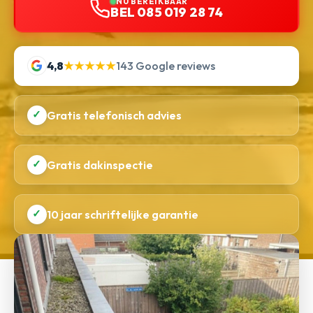
NU BEREIKBAAR
BEL 085 019 28 74
4,8
★★★★★
143 Google reviews
✓
Gratis telefonisch advies
✓
Gratis dakinspectie
✓
10 jaar schriftelijke garantie