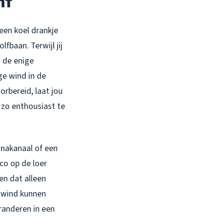
nt
een koel drankje
fbaan. Terwijl jij
t de enige
ge wind in de
bereid, laat jou
 zo enthousiast te
inakanaal of een
co op de loer
en dat alleen
 wind kunnen
eranderen in een