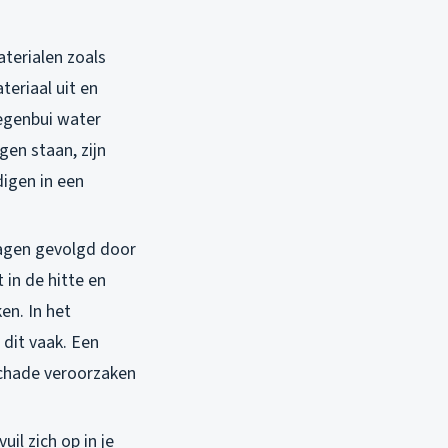
terialen zoals
teriaal uit en
 regenbui water
gen staan, zijn
digen in een
agen gevolgd door
 in de hitte en
en. In het
dit vaak. Een
 schade veroorzaken
il zich op in je