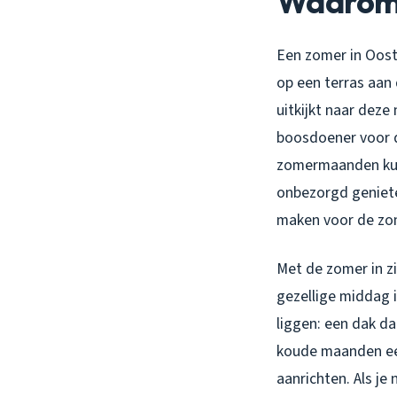
Waarom 
Een zomer in Ooste
op een terras aan 
uitkijkt naar deze
boosdoener voor d
zomermaanden kunn
onbezorgd geniete
maken voor de zome
Met de zomer in z
gezellige middag i
liggen: een dak d
koude maanden een
aanrichten. Als je