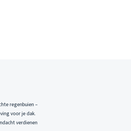
chte regenbuien –
ing voor je dak.
andacht verdienen