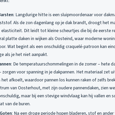
enkt:
Barsten
: Langdurige hitte is een sluipmoordenaar voor dakma
ststof. Als de zon dagenlang op je dak brandt, droogt het ma
n elasticiteit. Dit leidt tot kleine scheurtjes die bij de eerste
ral platte daken in wijken als Oosteind, waar moderne wonin
voor. Wat begint als een onschuldig craquelé-patroon kan ein
e als je het niet aanpakt.
annen
: De temperatuurschommelingen in de zomer – hete d
 zorgen voor spanning in je dakpannen. Het materiaal zet uit
 het afkoelt, waardoor pannen los kunnen raken of zelfs brek
ntrum van Oosterhout, met zijn oudere pannendaken, zien we 
 onschuldig, maar bij een stevige windvlaag kan hij vallen en
dat van de buren.
 Goten
: Na een droge periode hopen bladeren, stof en ander vu