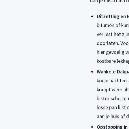
dan je misschien d
Uitzetting en 
bitumen of kun
verliest het zij
doorlaten. Voo
hier gevoelig 
kostbare lekkag
Wankele Dakp
koele nachten –
krimpt weer als
historische ce
losse pan lijkt
aan je huis of 
Opstopping in