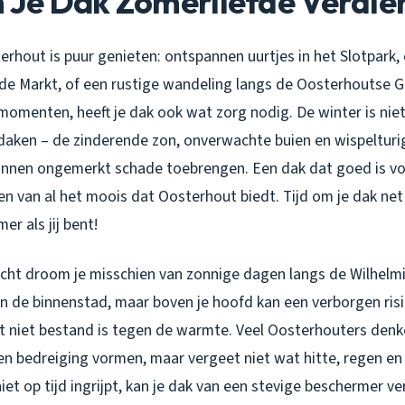
Je Dak Zomerliefde Verdie
rhout is puur genieten: ontspannen uurtjes in het Slotpark, 
de Markt, of een rustige wandeling langs de Oosterhoutse Gol
 momenten, heeft je dak ook wat zorg nodig. De winter is nie
aken – de zinderende zon, onverwachte buien en wispelturi
en ongemerkt schade toebrengen. Een dak dat goed is voor
n van al het moois dat Oosterhout biedt. Tijd om je dak net
r als jij bent!
icht droom je misschien van zonnige dagen langs de Wilhelm
n de binnenstad, maar boven je hoofd kan een verborgen risi
at niet bestand is tegen de warmte. Veel Oosterhouters denk
 bedreiging vormen, maar vergeet niet wat hitte, regen en
 niet op tijd ingrijpt, kan je dak van een stevige beschermer v