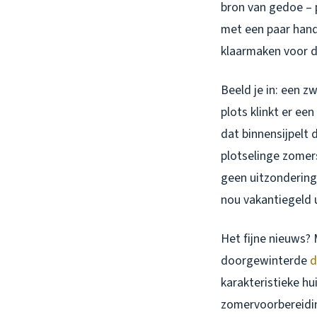
bron van gedoe – pr
met een paar hand
klaarmaken voor d
Beeld je in: een z
plots klinkt er ee
dat binnensijpelt 
plotselinge zomers
geen uitzonderinge
nou vakantiegeld 
Het fijne nieuws? 
doorgewinterde
d
karakteristieke hu
zomervoorbereiding