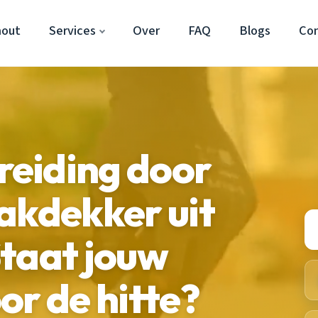
hout
Services
Over
FAQ
Blogs
Co
eiding door
akdekker uit
taat jouw
or de hitte?