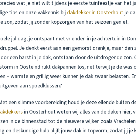
ecies wat je niet wilt tijdens je eerste tuinfeestje van het ja
ige tips en onze vakkennis bij
dakdekker in Oosterhout
je da
e zon, zodat jij zonder kopzorgen van het seizoen geniet.
woele julidag, je ontspant met vrienden in je achtertuin in D
n druppel. Je denkt eerst aan een gemorst drankje, maar dan z
door een barst in je dak, ontstaan door de uitdrogende zon. O
torm in Oosteind rukt dakpannen los, net terwijl je de was o
n – warmte en grillig weer kunnen je dak zwaar belasten. En e
uitgeven aan spoedklussen?
Met een slimme voorbereiding houd je deze ellende buiten de
akdekkers
in Oosterhout weten wij alles van de daken hier, 
izen in de binnenstad tot de nieuwere wijken zoals Vrachele
 en deskundige hulp blijft jouw dak in topvorm, zodat jij je 