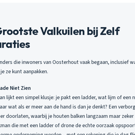
Grootste Valkuilen bij Zelf
raties
blunders die inwoners van Oosterhout vaak begaan, inclusief 
e je ze kunt aanpakken.
ade Niet Zien
n lijkt een simpel klusje: je pakt een ladder, wat lijm of een
Maar wat als er meer aan de hand is dan je denkt? Een verbor
r doorlaten, waarbij je houten balken langzaam maar zeker
man die met een ladder of drone de echte oorzaak opspoort,
norme onderneming worden – met een rekening die je dag flin