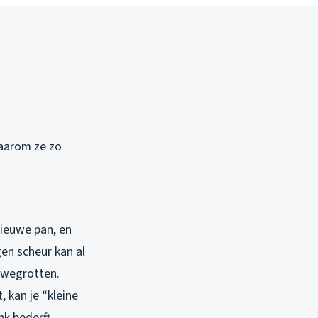
waarom ze zo
 nieuwe pan, en
gen scheur kan al
 wegrotten.
 kan je “kleine
k bederft.