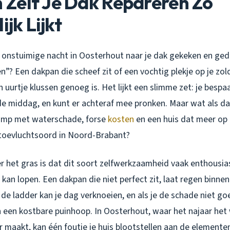
Zelf Je Dak Repareren Zo
ijk Lijkt
n onstuimige nacht in Oosterhout naar je dak gekeken en geda
n”? Een dakpan die scheef zit of een vochtig plekje op je zol
 uurtje klussen genoeg is. Het lijkt een slimme zet: je bespa
de middag, en kunt er achteraf mee pronken. Maar wat als dat
ramp met waterschade, forse
kosten
en een huis dat meer op 
s toevluchtsoord in Noord-Brabant?
r het gras is dat dit soort zelfwerkzaamheid vaak enthousia
kan lopen. Een dakpan die niet perfect zit, laat regen binne
de ladder kan je dag verknoeien, en als je de schade niet go
in een kostbare puinhoop. In Oosterhout, waar het najaar het
maakt, kan één foutje je huis blootstellen aan de elementen