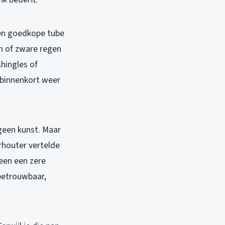
 een goedkope tube
on of zware regen
shingles of
e binnenkort weer
 geen kunst. Maar
rhouter vertelde
leen een zere
nbetrouwbaar,