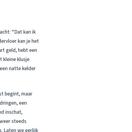
cht: “Dat kan ik
dervloer kan je het
art geld, hebt een
 kleine klusje
een natte kelder
st begint, maar
ndringen, een
ed inschat,
 weer steeds
. Laten we eerlijk