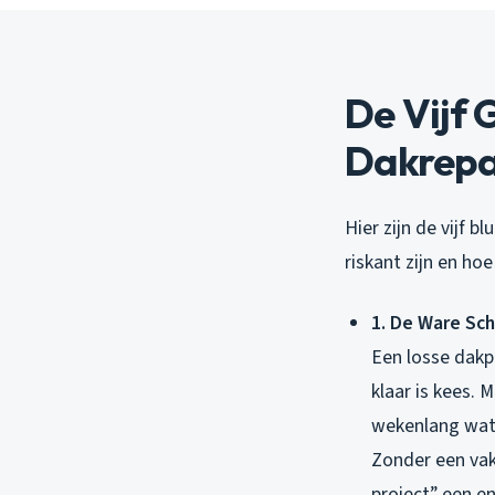
De Vijf 
Dakrepa
Hier zijn de vijf 
riskant zijn en ho
1. De Ware Sch
Een losse dakpa
klaar is kees. 
wekenlang wate
Zonder een vak
project” een e