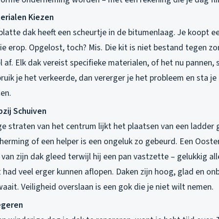
terialen Kiezen
e platte dak heeft een scheurtje in de bitumenlaag. Je koopt
ie erop. Opgelost, toch? Mis. Die kit is niet bestand tegen z
l af. Elk dak vereist specifieke materialen, of het nu pannen, 
ruik je het verkeerde, dan vererger je het probleem en sta j
en.
pzij Schuiven
ge straten van het centrum lijkt het plaatsen van een ladder
herming of een helper is een ongeluk zo gebeurd. Een Ooste
 van zijn dak gleed terwijl hij een pan vastzette – gelukkig al
t had veel erger kunnen aflopen. Daken zijn hoog, glad en o
waait. Veiligheid overslaan is een gok die je niet wilt nemen.
egeren