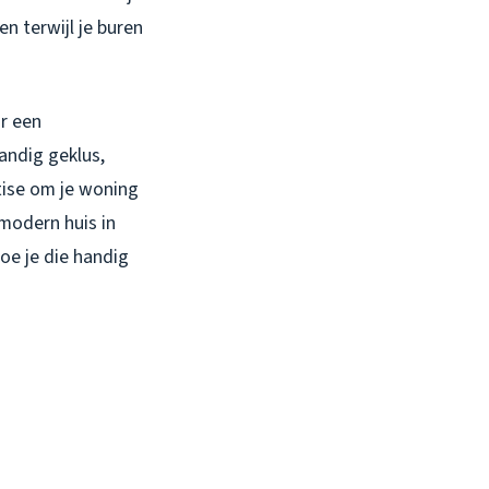
en terwijl je buren
or een
andig geklus,
rtise om je woning
modern huis in
oe je die handig