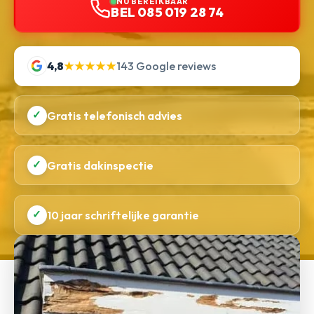
NU BEREIKBAAR
BEL 085 019 28 74
4,8
★★★★★
143 Google reviews
✓
Gratis telefonisch advies
✓
Gratis dakinspectie
✓
10 jaar schriftelijke garantie