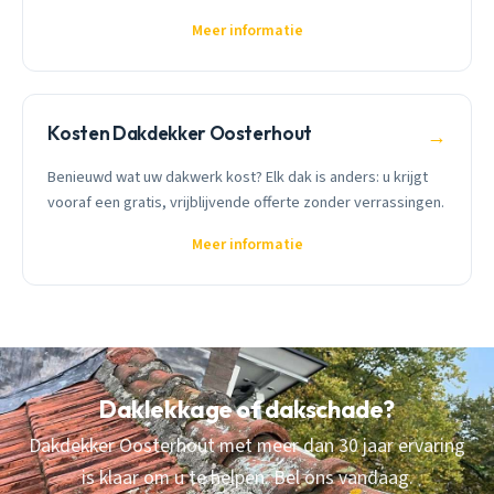
Meer informatie
Kosten Dakdekker Oosterhout
→
Benieuwd wat uw dakwerk kost? Elk dak is anders: u krijgt
vooraf een gratis, vrijblijvende offerte zonder verrassingen.
Meer informatie
Daklekkage of dakschade?
Dakdekker Oosterhout met meer dan 30 jaar ervaring
is klaar om u te helpen. Bel ons vandaag.