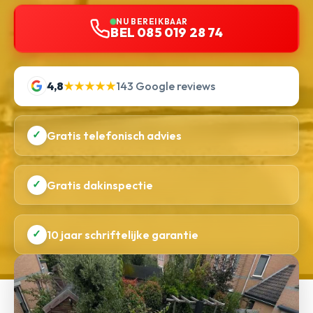
NU BEREIKBAAR
BEL 085 019 28 74
4,8
★★★★★
143 Google reviews
✓
Gratis telefonisch advies
✓
Gratis dakinspectie
✓
10 jaar schriftelijke garantie